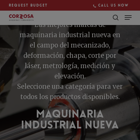
Skip
Request budget
Call us now
to
main
Close
content
Las mejores marcas de
Menu
maquinaria industrial nueva en
el campo del mecanizado,
deformación, chapa, corte por
láser, metrología, medición y
elevación.
Seleccione una categoría para ver
todos los productos disponibles.
Maquinaria
Industrial Nueva