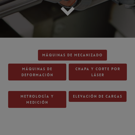
Máquinas de Mecanizado
Máquinas de
Chapa y Corte por
Deformación
Láser
Metrología y
Elevación de Cargas
Medición