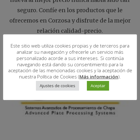
seguro. Confíe en los productos que le
ofrecemos en Corzosa y disfrute de la mejor
relación calidad-precio.
Este sitio web utiliza cookies propias y de terceros para
analizar su navegación y ofrecerle un servicio más
personalizado acorde a sus intereses. Si continúa
navegando está dando su consentimiento para la
aceptación de las mencionadas cookies y la aceptación de
nuestra Política de Cookies (
Más información
).
Ajustes de cookies
Aceptar