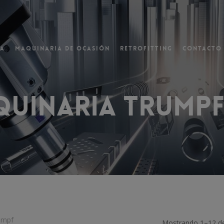
va
Maquinaria de ocasión
Retrofitting
Contacto
ventana
uinaria Trump
umpf
Mostrando 1–12 de