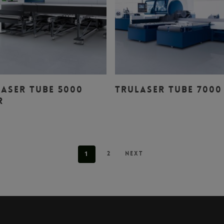
Leer Más
Leer Más
ASER TUBE 5000
TRULASER TUBE 7000
R
1
2
Next