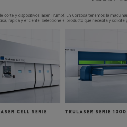
 corte y dispositivos láser Trumpf. En Corzosa tenemos la maquinar
sa, rápida y eficiente. Seleccione el producto que necesita y solicit
Leer Más
Leer Más
ASER CELL SERIE
TRULASER SERIE 1000
0