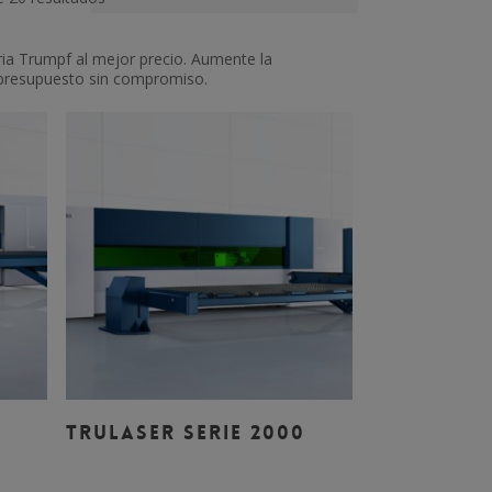
ia Trumpf al mejor precio. Aumente la
e presupuesto sin compromiso.
Leer Más
TRULASER SERIE 2000