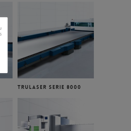
u
s
Leer Más
TRULASER SERIE 8000