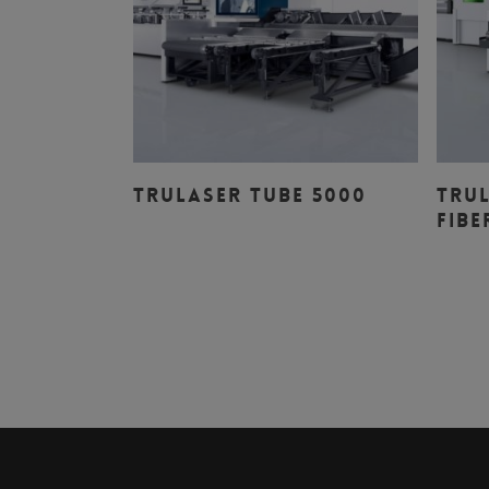
Leer Más
TRULASER TUBE 5000
TRUL
FIBE