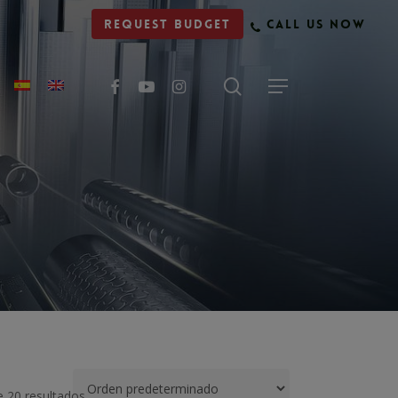
Request budget
Call us now
facebook
youtube
instagram
f
 20 resultados