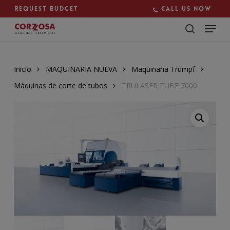
Skip
Request budget
Call us now
to
main
Close
content
Menu
Inicio
MAQUINARIA NUEVA
Maquinaria Trumpf
Máquinas de corte de tubos
TRULASER TUBE 7000