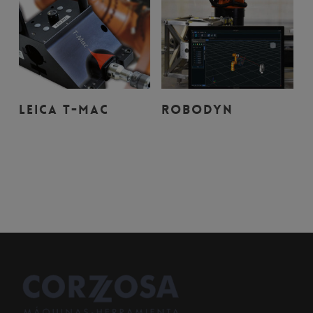
Leer Más
Leer Más
LEICA T-MAC
ROBODYN