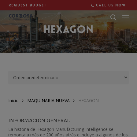
Skip
Request budget
Call us now
to
main
Close
content
Menu
HEXAGON
Inicio
MAQUINARIA NUEVA
HEXAGON
INFORMACIÓN GENERAL
La historia de Hexagon Manufacturing Intelligence se
remonta a más de 200 años atrás e incluye a algunos de los