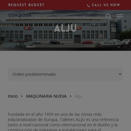
Skip
Request budget
Call us now
to
main
Close
content
Menu
Alju
Inicio
MAQUINARIA NUEVA
Alju
Fundada en el año 1959 en una de las zonas más
industrializadas de Europa, Talleres ALJU es una referencia
tanto a nivel nacional como internacional en el diseño y la
construcción de máquinas e instalaciones para el