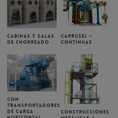
Leer Más
Leer Más
Carrusel –
Cabinas y Salas
Continuas
de Chorreado
Leer Más
Con
Transportadores
Leer Más
de Carga
Construcciones
Horizontal
metálicas a