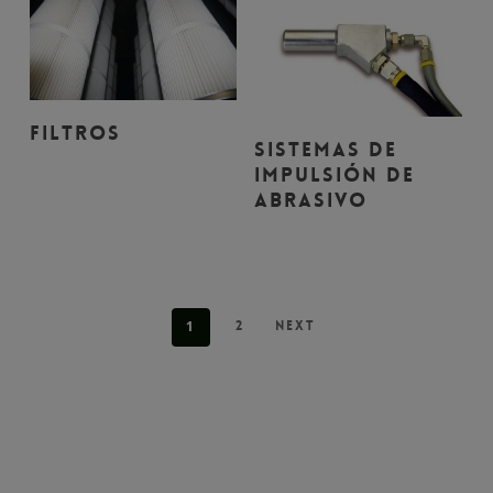
Leer Más
Filtros
Leer Más
Sistemas de
Impulsión de
Abrasivo
1
2
Next