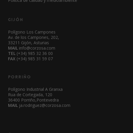
Política de calidad y medioambiente
Gijón
Polígono Los Campones
Av. de los Campones, 202,
33211 Gijón, Asturias
MAIL
info@corzosa.com
TEL
(+34) 985 32 36 00
FAX
(+34) 985 31 59 07
Porriño
Polígono Industrial A Granxa
Rua de Cortegada, 120
36400 Porriño,Pontevedra
MAIL
ja.rodriguez@corzosa.com