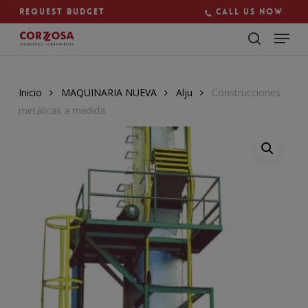
Skip
Request budget
Call us now
to
main
Close
content
Menu
Inicio
MAQUINARIA NUEVA
Alju
Construcciones
metálicas a medida