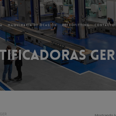
va
Maquinaria de ocasión
Retrofitting
Contacto
ventana
tificadoras GER
 GER
Mostrando lo