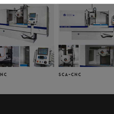
Leer Más
Leer Más
CNC
SCA-CNC