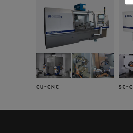
Leer Más
CU-CNC
SC-