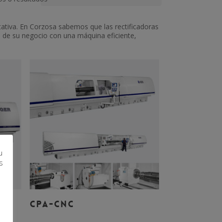
tativa. En Corzosa sabemos que las rectificadoras
d de su negocio con una máquina eficiente,
u
s
Leer Más
CPA-CNC