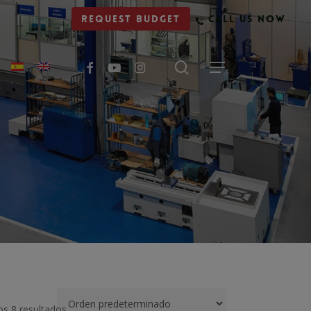
Request budget
Call us now
facebook
youtube
instagram
s 8 resultados