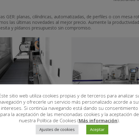
s GER: planas, cilíndricas, automatizadas, de perfiles o con mesa ro
emos las últimas novedades al mejor precio. Aumente la productivida
ecesita y pídanos presupuesto sin compromiso.
Este sitio web utiliza cookies propias y de terceros para analizar s
navegación y ofrecerle un servicio más personalizado acorde a su
intereses. Si continúa navegando está dando su consentimiento
para la aceptación de las mencionadas cookies y la aceptación de
nuestra Política de Cookies (
Más información
).
Leer Más
Leer Más
CNC
CP-CNC
Ajustes de cookies
Aceptar