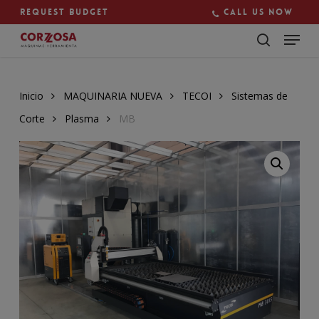
Skip
Request budget
Call us now
to
main
Close
content
Menu
Inicio
MAQUINARIA NUEVA
TECOI
Sistemas de
Corte
Plasma
MB