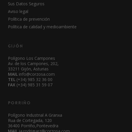
Sus Datos Seguros
Aviso legal
Política de prevención
Política de calidad y medioambiente
Gijón
Polígono Los Campones
Av. de los Campones, 202,
33211 Gijón, Asturias
MAIL
info@corzosa.com
TEL
(+34) 985 32 36 00
FAX
(+34) 985 31 59 07
Porriño
Polígono Industrial A Granxa
Rua de Cortegada, 120
36400 Porriño,Pontevedra
MAIL
ja.rodriguez@corzosa.com