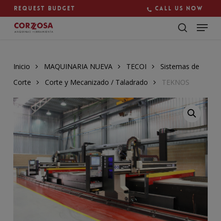
Skip
Request budget
Call us now
to
main
Close
content
Menu
Inicio
MAQUINARIA NUEVA
TECOI
Sistemas de
Corte
Corte y Mecanizado / Taladrado
TEKNOS