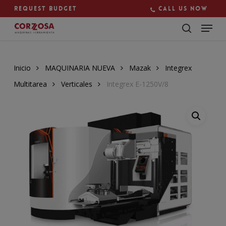
Skip
Request budget
Call us now
to
main
Close
content
Menu
Inicio
MAQUINARIA NUEVA
Mazak
Integrex
Multitarea
Verticales
Integrex E-1250V/8