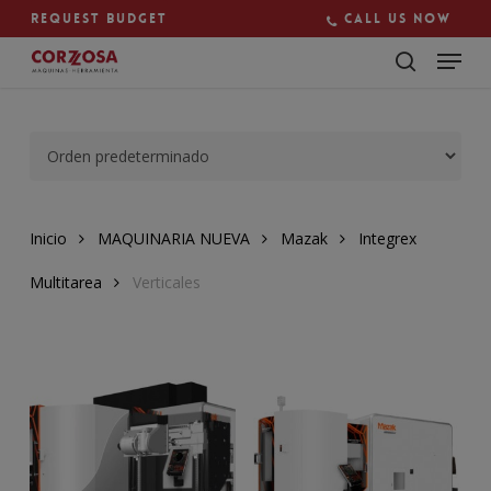
Skip
Request budget
Call us now
to
main
Close
content
Menu
Inicio
MAQUINARIA NUEVA
Mazak
Integrex
Multitarea
Verticales