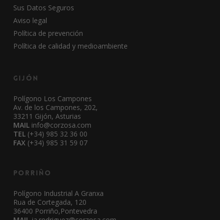
Sus Datos Seguros
Aviso legal
Política de prevención
Política de calidad y medioambiente
Gijón
Polígono Los Campones
Av. de los Campones, 202,
33211 Gijón, Asturias
MAIL
info@corzosa.com
TEL
(+34) 985 32 36 00
FAX
(+34) 985 31 59 07
Porriño
Polígono Industrial A Granxa
Rua de Cortegada, 120
36400 Porriño,Pontevedra
MAIL
ja.rodriguez@corzosa.com