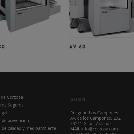
Leer Más
Leer Más
30
AV 60
 de Corzosa
Gijón
tos Seguros
egal
Polígono Los Campones
Av. de los Campones, 202,
a de prevención
33211 Gijón, Asturias
ca de calidad y medioambiente
MAIL
info@corzosa.com