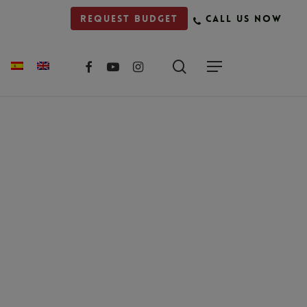
Request budget
Call us now
facebook
youtube
instagram