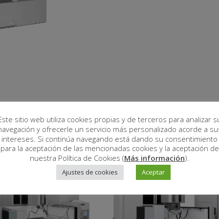
Este sitio web utiliza cookies propias y de terceros para analizar s
s
navegación y ofrecerle un servicio más personalizado acorde a su
intereses. Si continúa navegando está dando su consentimiento
para la aceptación de las mencionadas cookies y la aceptación de
nuestra Política de Cookies (
Más información
).
Ajustes de cookies
Aceptar