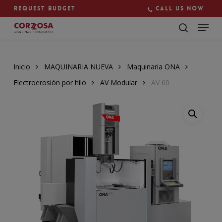
Skip
Request budget
Call us now
to
main
Close
content
Menu
Inicio
MAQUINARIA NUEVA
Maquinaria ONA
Electroerosión por hilo
AV Modular
AV 60