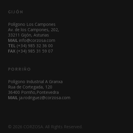
Gijón
Polígono Los Campones
Av. de los Campones, 202,
33211 Gijón, Asturias
MAIL
info@corzosa.com
TEL
(+34) 985 32 36 00
FAX
(+34) 985 31 59 07
Porriño
Polígono Industrial A Granxa
Rua de Cortegada, 120
36400 Porriño,Pontevedra
MAIL
ja.rodriguez@corzosa.com
© 2026 CORZOSA. All Rights Reserved.