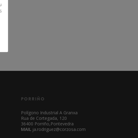
u
s
Porriño
Polígono Industrial A Granxa
Rua de Cortegada, 120
36400 Porriño,Pontevedra
MAIL
ja.rodriguez@corzosa.com