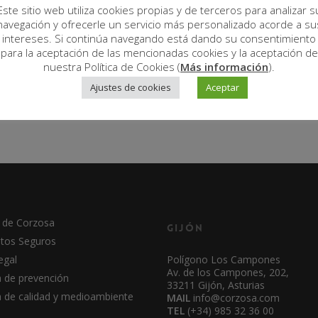
Este sitio web utiliza cookies propias y de terceros para analizar s
navegación y ofrecerle un servicio más personalizado acorde a su
intereses. Si continúa navegando está dando su consentimiento
para la aceptación de las mencionadas cookies y la aceptación de
nuestra Política de Cookies (
Más información
).
Ajustes de cookies
Aceptar
 de Corzosa
Gijón
tos Seguros
egal
Polígono Los Campones
Av. de los Campones, 202,
a de prevención
33211 Gijón, Asturias
ca de calidad y medioambiente
MAIL
info@corzosa.com
TEL
(+34) 985 32 36 00