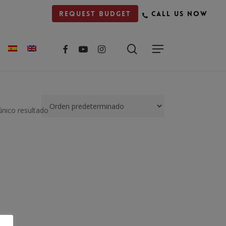
Request budget
Call us now
facebook
youtube
instagram
único resultado