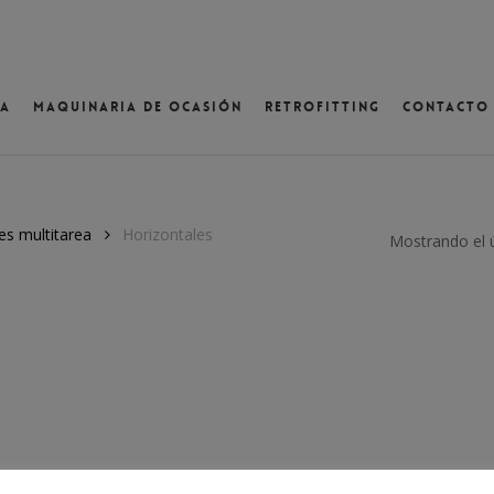
va
Maquinaria de ocasión
Retrofitting
Contacto
ventana
es multitarea
Horizontales
Mostrando el 