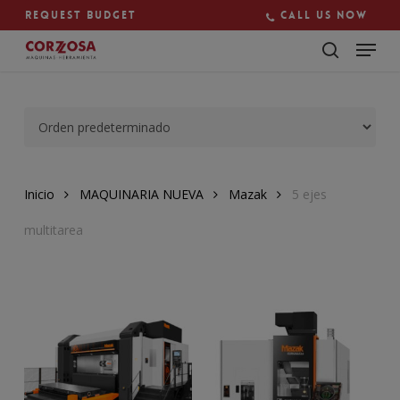
Skip
Request budget
Call us now
to
main
Close
content
Menu
Inicio
MAQUINARIA NUEVA
Mazak
5 ejes
multitarea