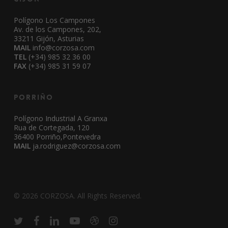
Polígono Los Campones
Av. de los Campones, 202,
33211 Gijón, Asturias
MAIL
info@corzosa.com
TEL
(+34) 985 32 36 00
FAX
(+34) 985 31 59 07
Porriño
Polígono Industrial A Granxa
Rua de Cortegada, 120
36400 Porriño,Pontevedra
MAIL
ja.rodriguez@corzosa.com
© 2026 CORZOSA. All Rights Reserved.
twitter
facebook
linkedin
youtube
dribbble
instagram