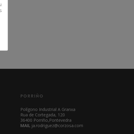
u
s
Porriño
Polígono Industrial A Granxa
Rua de Cortegada, 120
36400 Porriño,Pontevedra
MAIL
ja.rodriguez@corzosa.com