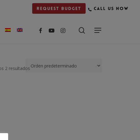
Request budget
Call us now
facebook
youtube
instagram
s 2 resultados