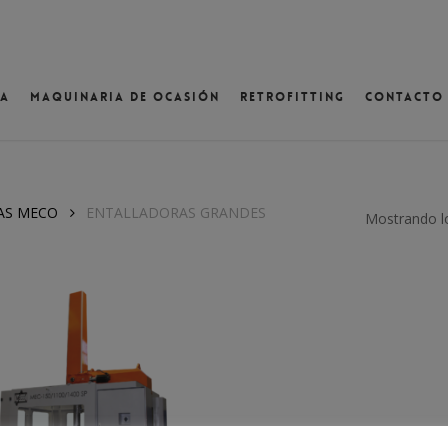
va
Maquinaria de ocasión
Retrofitting
Contacto
ventana
AS MECO
ENTALLADORAS GRANDES
Mostrando lo