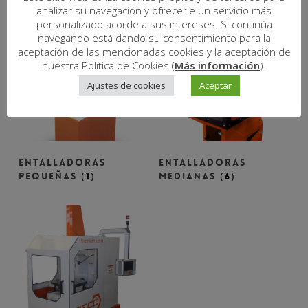
analizar su navegación y ofrecerle un servicio más
personalizado acorde a sus intereses. Si continúa
navegando está dando su consentimiento para la
aceptación de las mencionadas cookies y la aceptación de
nuestra Política de Cookies (
Más información
).
Ajustes de cookies
Aceptar
ENTALLADORAS
ENTALLADORAS
PEQUEÑAS
(1)
MEDIANAS
(6)