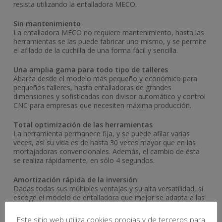
resista utilizando la entalladora MECO.
Sin mantenimiento
La entalladora MECO no requiere mantenimiento, hasta las
herramientas se las puede fabricar uno mismo, y se permite
el afilado de la cuchilla de una forma fácil y sencilla.
Una amplia gama para todo tipo de talleres
Abarca desde el modelo más pequeño y económico para
pequeños talleres, hasta entalladoras de grandes
dimensiones y sofisticadas con divisor automático y control
CNC para empresas que necesiten máxima producción.
Total optimización de las herramientas
La herramienta permanece fija, y se puede afilar varias
veces, así su vida es de hasta 30 veces mayor que en las
mortajadoras convencionales. Además, el cambio de ésta
se realiza rápidamente, en sólo 4 segundos.
Amortización rápida de la inversión
Dadas todas sus múltiples ventajas y su alta versatilidad, si
escoge el modelo de entalladora que mejor se adapta a las
necesidades de su taller, amortizará la inversión en pocos
meses.
Este sitio web utiliza cookies propias y de terceros para