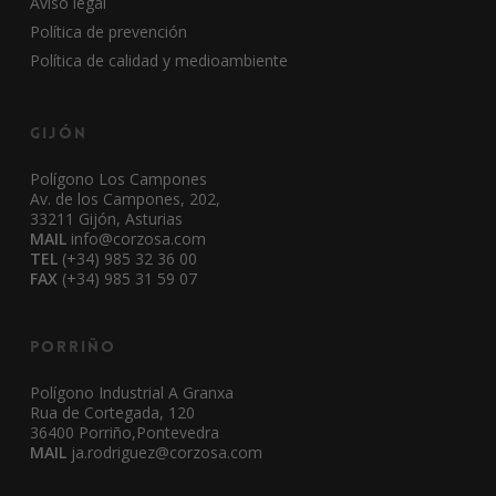
Aviso legal
Política de prevención
Política de calidad y medioambiente
Gijón
Polígono Los Campones
Av. de los Campones, 202,
33211 Gijón, Asturias
MAIL
info@corzosa.com
TEL
(+34) 985 32 36 00
FAX
(+34) 985 31 59 07
Porriño
Polígono Industrial A Granxa
Rua de Cortegada, 120
36400 Porriño,Pontevedra
MAIL
ja.rodriguez@corzosa.com