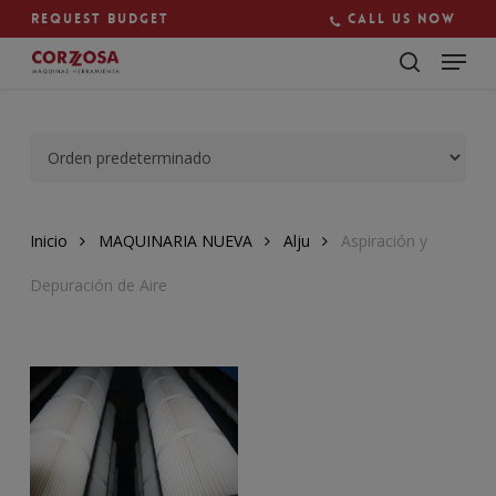
Skip
Request budget
Call us now
to
main
Close
content
Menu
Inicio
MAQUINARIA NUEVA
Alju
Aspiración y
Depuración de Aire