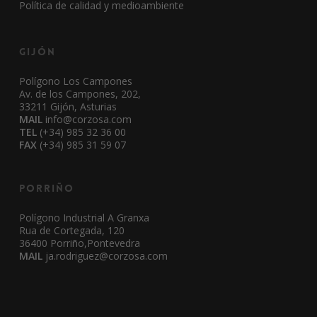
Política de calidad y medioambiente
Gijón
Polígono Los Campones
Av. de los Campones, 202,
33211 Gijón, Asturias
MAIL
info@corzosa.com
TEL
(+34) 985 32 36 00
FAX
(+34) 985 31 59 07
Porriño
Polígono Industrial A Granxa
Rua de Cortegada, 120
36400 Porriño,Pontevedra
MAIL
ja.rodriguez@corzosa.com