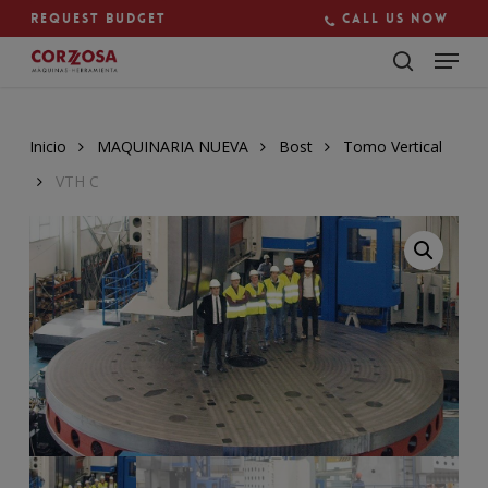
Skip
Request budget
Call us now
to
main
Close
content
Menu
Inicio
MAQUINARIA NUEVA
Bost
Tomo Vertical
VTH C