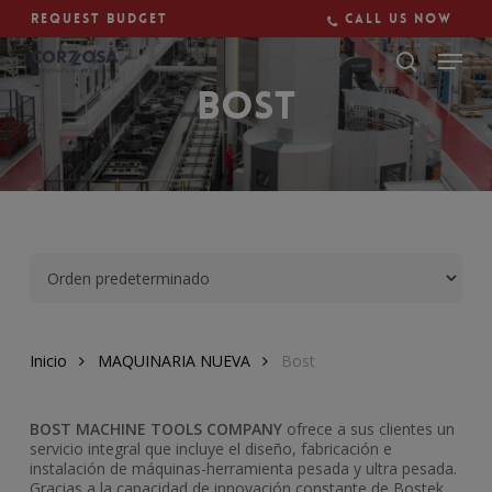
Skip
Request budget
Call us now
to
main
Close
content
Menu
Bost
Inicio
MAQUINARIA NUEVA
Bost
BOST MACHINE TOOLS COMPANY
ofrece a sus clientes un
servicio integral que incluye el diseño, fabricación e
instalación de máquinas-herramienta pesada y ultra pesada.
Gracias a la capacidad de innovación constante de Bostek