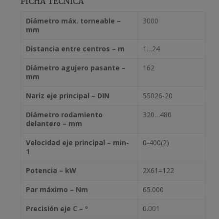
FICHA TÉCNICA
Diámetro máx. torneable –
3000
mm
Distancia entre centros – m
1…24
Diámetro agujero pasante –
162
mm
Nariz eje principal – DIN
55026-20
Diámetro rodamiento
320…480
delantero – mm
Velocidad eje principal – min-
0-400(2)
1
Potencia – kW
2X61=122
Par máximo – Nm
65.000
Precisión eje C – º
0.001