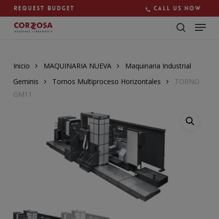
Skip
Request budget
Call us now
to
main
Close
content
Menu
Inicio
MAQUINARIA NUEVA
Maquinaria Industrial
Geminis
Tornos Multiproceso Horizontales
TORNO
GM11