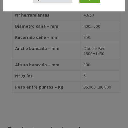
“a” y “b” – º
Nº herramientas
40/60
Diámetro caña – mm
400…600
Recorrido caña – mm
350
Ancho bancada – mm
Double Bed
1300+1450
Altura bancada – mm
900
Nº guías
5
Peso entre puntos – Kg
35.000…80.000