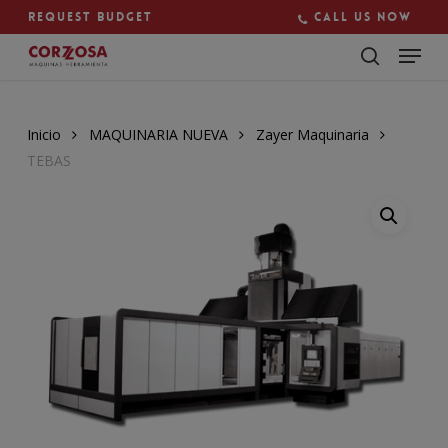
Skip
Request budget
Call us now
to
main
Close
content
Menu
Inicio
MAQUINARIA NUEVA
Zayer Maquinaria
TEBAS