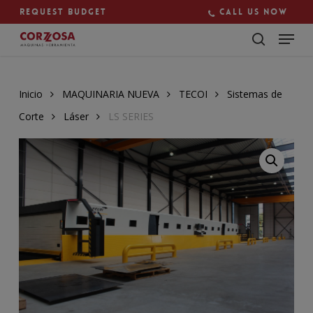
Skip
Request budget
Call us now
to
main
Close
content
Menu
Inicio
MAQUINARIA NUEVA
TECOI
Sistemas de
Corte
Láser
LS SERIES