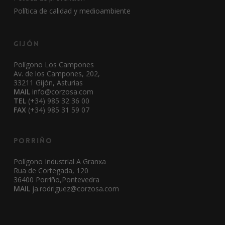
Política de calidad y medioambiente
Gijón
Polígono Los Campones
Av. de los Campones, 202,
33211 Gijón, Asturias
MAIL
info@corzosa.com
TEL
(+34) 985 32 36 00
FAX
(+34) 985 31 59 07
Porriño
Polígono Industrial A Granxa
Rua de Cortegada, 120
36400 Porriño,Pontevedra
MAIL
ja.rodriguez@corzosa.com