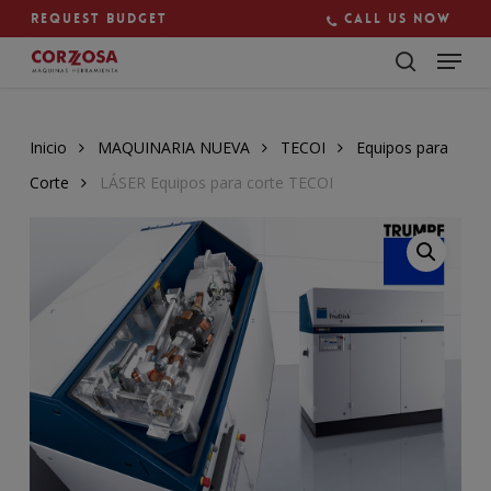
Skip
Request budget
Call us now
to
main
Close
content
Menu
Inicio
MAQUINARIA NUEVA
TECOI
Equipos para
Corte
LÁSER Equipos para corte TECOI