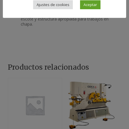
Ajustes de cookies
Aceptar
Incluye las mismas características de la versión S y
dispone de un bastidor de mayor profundidad de
escote y estructura apropiada para trabajos en
chapa.
Productos relacionados