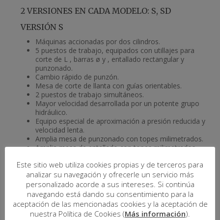
2 VERSIONES EN CADA MODELO: S, SD
VERSIÓN S
Máquinas accionadas por dos cilindros.
5 puestos de trabajo, equipados con utillajes para
corte de L , barras ø y , entallado rectangular y
punzonado.
Cambio rápido de punzón.
Mesa de corte de llanta con guías orientables.
2 puestos de trabajo simultáneos.
Mayor velocidad desarrollada por un potente grupo
hidráulico.
Equipo especial de aproximación a presión reducida y
velocidad lenta.
Amplia mesa de punzonado con topes milimetrados.
Amplia mesa de entallado con topes milimetrados.
Preparado para “Kit de producción” compuesto de:
Este sitio web utiliza cookies propias y de terceros para
Tope eléctrico de un metro de longitud con ajuste
fino.
analizar su navegación y ofrecerle un servicio más
Lámpara para mejor visión de las zonas de corte.
personalizado acorde a sus intereses. Si continúa
10 juegos de punzón y matriz redondos.
navegando está dando su consentimiento para la
aceptación de las mencionadas cookies y la aceptación de
nuestra Política de Cookies (
Más información
).
VERSIÓN SD