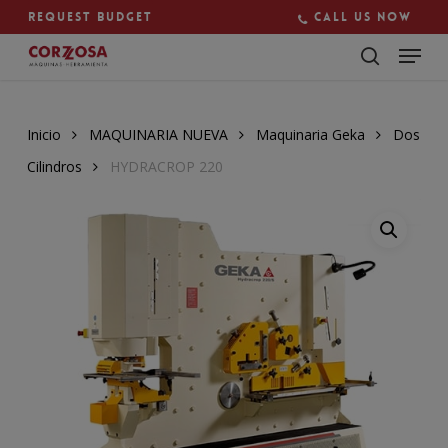
Skip
Request budget
Call us now
to
main
Close
content
Menu
Inicio
MAQUINARIA NUEVA
Maquinaria Geka
Dos
Cilindros
HYDRACROP 220