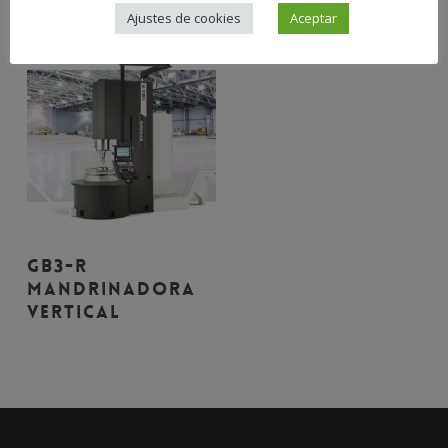
HORIZONTAL
VERTICAL
Ajustes de cookies
Aceptar
Leer Más
GB3-R
MANDRINADORA
VERTICAL