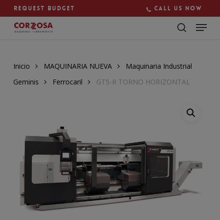
Skip
Request budget
Call us now
to
main
Close
content
Menu
Inicio
MAQUINARIA NUEVA
Maquinaria Industrial
Geminis
Ferrocaril
GT5-R TORNO HORIZONTAL