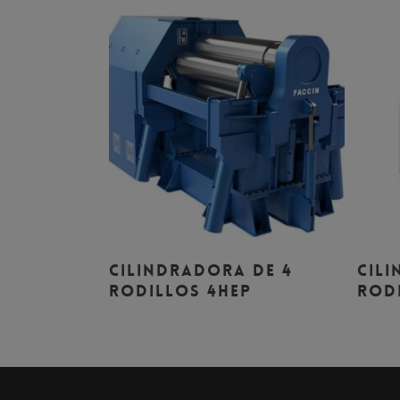
Leer Más
Cilindradora de 4
Cil
Rodillos 4HEP
Rod