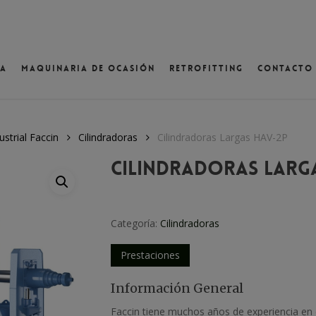
va
Maquinaria de ocasión
Retrofitting
Contacto
ventana
strial Faccin
Cilindradoras
Cilindradoras Largas HAV-2P
Cilindradoras Larg
Categoría:
Cilindradoras
Prestaciones
Información General
Faccin tiene muchos años de experiencia en 