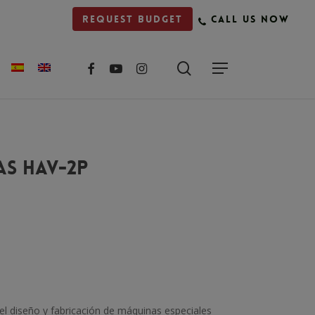
Request budget
Call us now
facebook
youtube
instagram
as HAV-2P
el diseño y fabricación de máquinas especiales