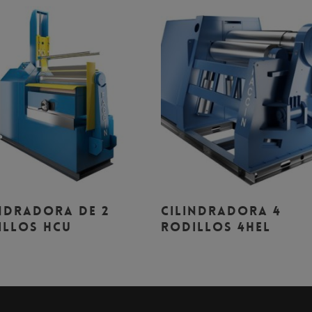
Leer Más
Leer Más
indradora de 2
Cilindradora 4
illos HCU
Rodillos 4HEL