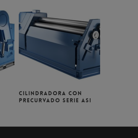
Leer Más
Cilindradora con
precurvado Serie ASI