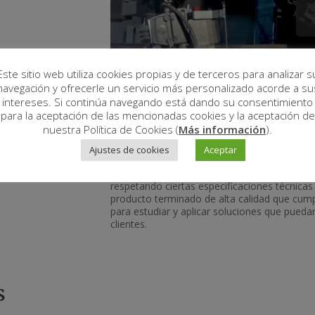
Este sitio web utiliza cookies propias y de terceros para analizar s
navegación y ofrecerle un servicio más personalizado acorde a su
intereses. Si continúa navegando está dando su consentimiento
para la aceptación de las mencionadas cookies y la aceptación de
nuestra Política de Cookies (
Más información
).
Ajustes de cookies
Aceptar
Las cilindradoras HAV-2P son cilindradoras 
espesores máximos de 45 mm, ideales para r
respetando ciertas especificaciones técnicas 
producto terminado de alta calidad que cumpl
para estudiar y aplicar soluciones que pueda
clientes.
s