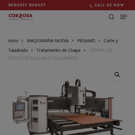
Skip
Request budget
Call us now
to
main
Close
content
Menu
Inicio
MAQUINARIA NUEVA
PEGAMO
Corte y
Taladrado
Tratamiento de Chapa
CENTRO DE
CORTE DE PLASMA Y TALADRADO