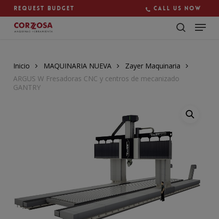
Skip
Request budget
Call us now
to
main
Close
content
Menu
Inicio
MAQUINARIA NUEVA
Zayer Maquinaria
ARGUS W Fresadoras CNC y centros de mecanizado
GANTRY