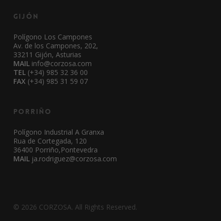
Gijón
Polígono Los Campones
Av. de los Campones, 202,
33211 Gijón, Asturias
MAIL
info@corzosa.com
TEL
(+34) 985 32 36 00
FAX
(+34) 985 31 59 07
Porriño
Polígono Industrial A Granxa
Rua de Cortegada, 120
36400 Porriño,Pontevedra
MAIL
ja.rodriguez@corzosa.com
© 2026 CORZOSA. All Rights Reserved.