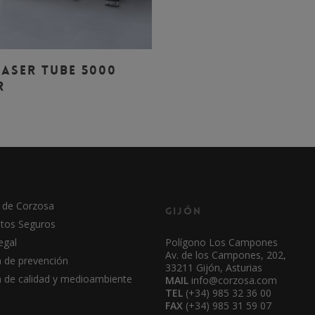
Leer Más
ASER TUBE 5000
R
 de Corzosa
Gijón
tos Seguros
egal
Polígono Los Campones
Av. de los Campones, 202,
a de prevención
33211 Gijón, Asturias
ca de calidad y medioambiente
MAIL
info@corzosa.com
TEL
(+34) 985 32 36 00
FAX
(+34) 985 31 59 07