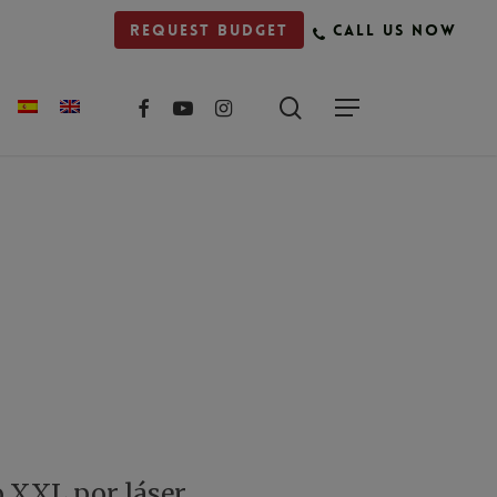
Request budget
Call us now
facebook
youtube
instagram
o XXL por láser