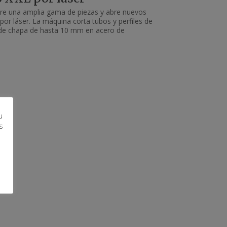
ubre una amplia gama de piezas y abre nuevos
por láser. La máquina corta tubos y perfiles de
de chapa de hasta 10 mm en acero de
u
s