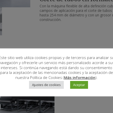
Con la máquina flexible de alta definición c
campos de aplicación para el corte de tubos 
hasta 254 mm de diámetro y con un grosor 
construcción.
s
Este sitio web utiliza cookies propias y de terceros para analizar s
navegación y ofrecerle un servicio más personalizado acorde a su
intereses. Si continúa navegando está dando su consentimiento
para la aceptación de las mencionadas cookies y la aceptación de
nuestra Política de Cookies (
Más información
).
Ajustes de cookies
Aceptar