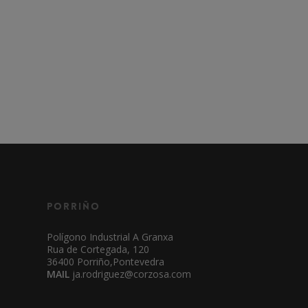
Porriño
Polígono Industrial A Granxa
Rua de Cortegada, 120
36400 Porriño,Pontevedra
MAIL
ja.rodriguez@corzosa.com