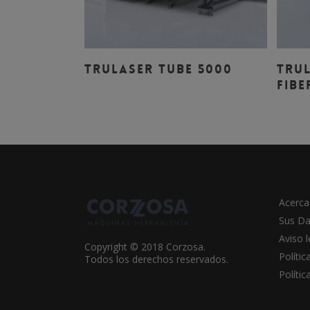
Leer Más
TRULASER TUBE 5000
TRUL
FIBE
Acerca
Sus Da
Aviso l
Copyright © 2018 Corzosa.
Polític
Todos los derechos reservados.
Políti