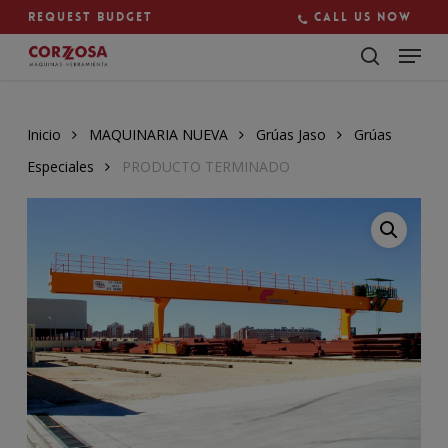
Skip
Request budget
Call us now
to
main
Close
content
Menu
Inicio
MAQUINARIA NUEVA
Grúas Jaso
Grúas
Especiales
PRODUCTO TERMINADO