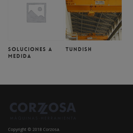
Leer Más
Leer Más
SOLUCIONES A
TUNDISH
MEDIDA
Copyright © 2018 Corzosa.