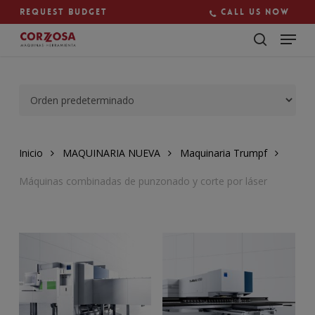
Skip
Request budget
Call us now
to
main
Close
content
Menu
Inicio
MAQUINARIA NUEVA
Maquinaria Trumpf
Máquinas combinadas de punzonado y corte por láser