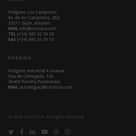
Polígono Los Campones
Av. de los Campones, 202,
33211 Gijón, Asturias
MAIL
info@corzosa.com
TEL
(+34) 985 32 36 00
FAX
(+34) 985 31 59 07
Porriño
Polígono Industrial A Granxa
Rua de Cortegada, 120
36400 Porriño,Pontevedra
MAIL
ja.rodriguez@corzosa.com
© 2026 CORZOSA. All Rights Reserved.
twitter
facebook
linkedin
youtube
dribbble
instagram