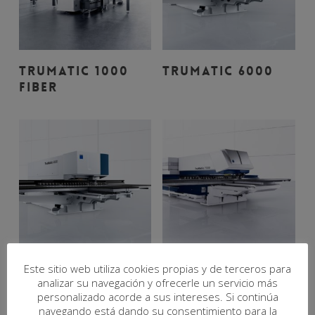
Leer Más
Leer Más
TRUMATIC 1000
TRUMATIC 6000
FIBER
Leer Más
Leer Más
Este sitio web utiliza cookies propias y de terceros para
TRUMATIC 6000
TRUMATIC 7000
analizar su navegación y ofrecerle un servicio más
FIBER
personalizado acorde a sus intereses. Si continúa
navegando está dando su consentimiento para la