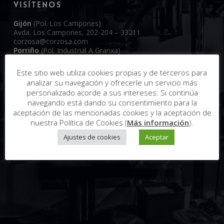
VISÍTENOS
Gijón
(Pol. Los Campones)
Avda. Los Campones, 202-204 – 33211
corzosa@corzosa.com
Porriño
(Pol. Industrial A Granxa)
Rua de Cortegada, 120 – 36400
ja.rodriguez@corzosa.com
Este sitio web utiliza cookies propias y de terceros para
analizar su navegación y ofrecerle un servicio más
personalizado acorde a sus intereses. Si continúa
navegando está dando su consentimiento para la
aceptación de las mencionadas cookies y la aceptación de
nuestra Política de Cookies (
Más información
).
Ajustes de cookies
Aceptar