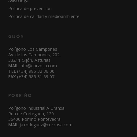
Aviso legal
Política de prevención
Política de calidad y medioambiente
Gijón
Polígono Los Campones
Av. de los Campones, 202,
33211 Gijón, Asturias
MAIL
info@corzosa.com
TEL
(+34) 985 32 36 00
FAX
(+34) 985 31 59 07
Porriño
Polígono Industrial A Granxa
Rua de Cortegada, 120
36400 Porriño,Pontevedra
MAIL
ja.rodriguez@corzosa.com