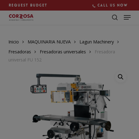
Skip
Request budget
Call us now
to
main
Close
content
Menu
Inicio
MAQUINARIA NUEVA
Lagun Machinery
Fresadoras
Fresadoras universales
Fresadora
universal FU 152