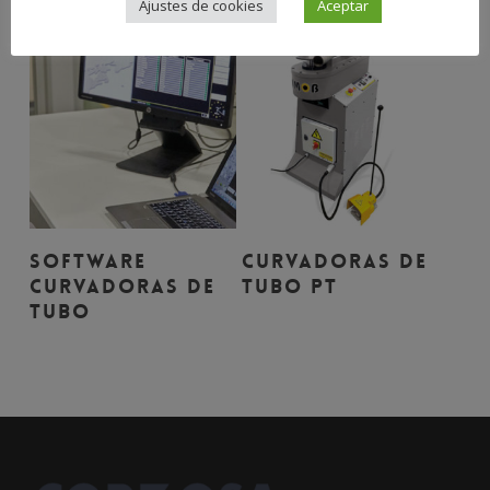
Ajustes de cookies
Aceptar
Leer Más
Leer Más
Software
Curvadoras de
Curvadoras de
Tubo PT
Tubo