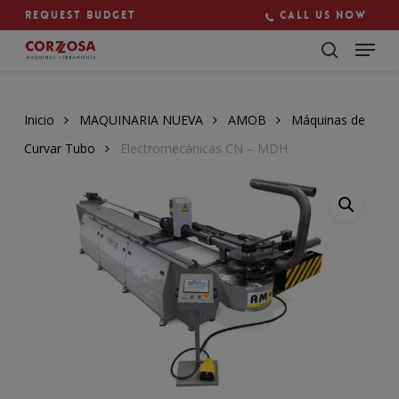
Skip
Request budget
Call us now
to
main
Close
content
Menu
Inicio
MAQUINARIA NUEVA
AMOB
Máquinas de
Curvar Tubo
Electromecánicas CN – MDH