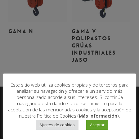
Leer Más
Leer Más
GAMA N
GAMA V
Polipastos
Grúas
Industriales
JASO
Este sitio web utiliza cookies propias y de terceros para
analizar su navegación y ofrecerle un servicio más
personalizado acorde a sus intereses. Si continúa
navegando está dando su consentimiento para la
aceptación de las mencionadas cookies y la aceptación de
nuestra Política de Cookies (
Más información
).
Ajustes de cookies
Aceptar
Copyright © 2018 Corzosa.