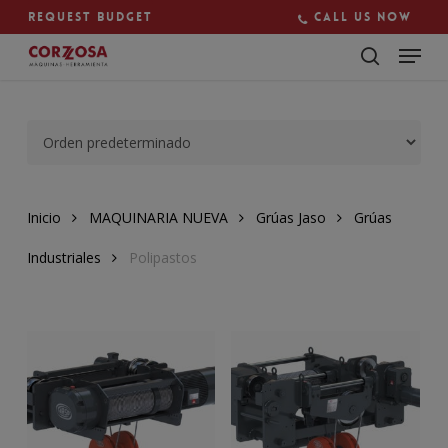
Skip
Request budget
Call us now
to
main
Close
content
Menu
Inicio
MAQUINARIA NUEVA
Grúas Jaso
Grúas
Industriales
Polipastos