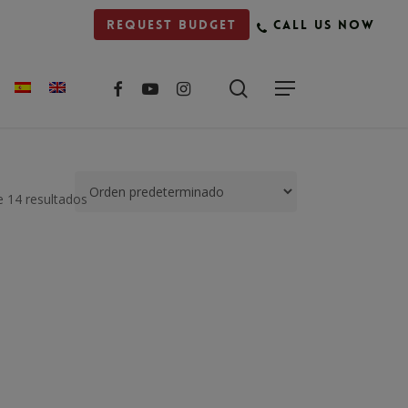
Request budget
Call us now
facebook
youtube
instagram
 14 resultados