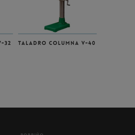
Leer Más
-32
TALADRO COLUMNA V-40