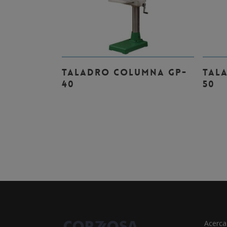
Leer Más
TALADRO COLUMNA GP-
TAL
40
50
Acerca