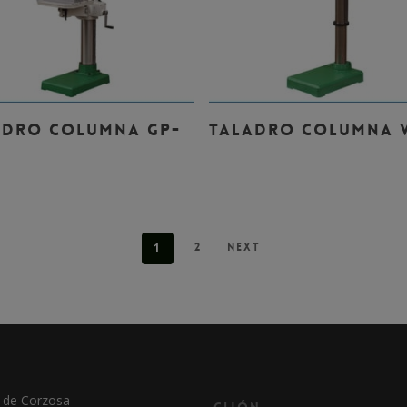
Leer Más
Leer Más
ADRO COLUMNA GP-
TALADRO COLUMNA V
1
2
Next
 de Corzosa